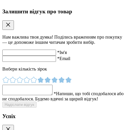
Залишити відгук про товар
Нам важлива твоя думка! Поділись враженням про покупку
— це допоможе іншим читачам зробити вибір.
*
Ім'я
*
Email
Вибери кількість зірок
*
Напиши, що тобі сподобалося або
не сподобалося. Будемо вдячні за щирий відгук!
Надіслати відгук
Успіх