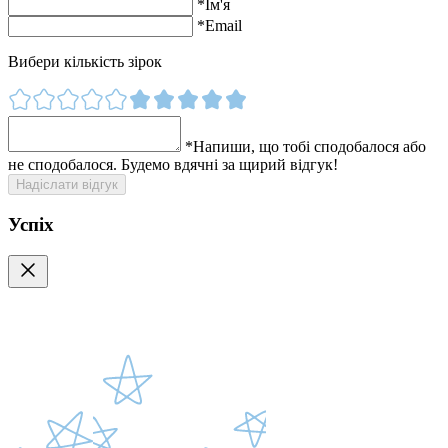
*
Ім'я
*
Email
Вибери кількість зірок
*
Напиши, що тобі сподобалося або
не сподобалося. Будемо вдячні за щирий відгук!
Надіслати відгук
Успіх